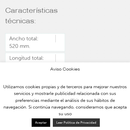
Características
técnicas:
Ancho total:
520 mm.
Longitud total:
1000 mm.
Aviso Cookies
Peso máx. usuario:
160 kg.
Utilizamos cookies propias y de terceros para mejorar nuestros
servicios y mostrarle publicidad relacionada con sus
preferencias mediante el análisis de sus hábitos de
navegación. Si continúa navegando, consideramos que acepta
© Assessorament i Mobilitat 2026 /
Política de privacidad
su uso
Aceptar
Leer Política de Privacidad