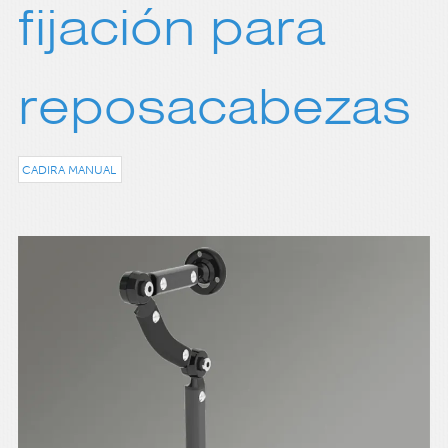
fijación para
reposacabezas
CADIRA MANUAL